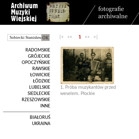
|< <<
1
>> >|
RADOMSKIE
GRÓJECKIE
OPOCZYŃSKIE
RAWSKIE
ŁOWICKIE
ŁÓDZKIE
LUBELSKIE
1. Próba muzykantów przed
SIEDLECKIE
weselem. Płockie
RZESZOWSKIE
INNE
BIAŁORUŚ
UKRAINA