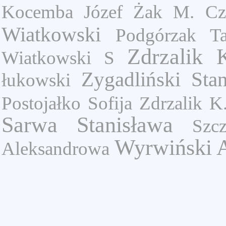
Kocemba Józef
Żak M.
Cz
Wiatkowski
Podgórzak Ta
Zdrzalik 
Wiatkowski S
Zygadliński Sta
łukowski
Postojałko Sofija
Zdrzalik K
Sarwa Stanisława
Szc
Wyrwiński
Aleksandrowa