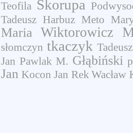
Skorupa
Teofila
Podwysoc
Tadeusz Harbuz
Meto Mary
Wiktorowicz M
Maria
tkaczyk
słomczyn
Tadeusz
Głąbiński
Jan
Pawlak M.
p
Jan
Kocon Jan
Rek Wacław