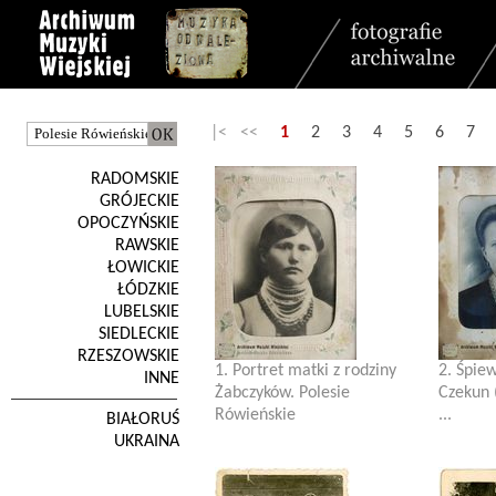
|< <<
1
2
3
4
5
6
7
RADOMSKIE
GRÓJECKIE
OPOCZYŃSKIE
RAWSKIE
ŁOWICKIE
ŁÓDZKIE
LUBELSKIE
SIEDLECKIE
RZESZOWSKIE
1. Portret matki z rodziny
2. Śpie
INNE
Żabczyków. Polesie
Czekun (
Rówieńskie
...
BIAŁORUŚ
UKRAINA