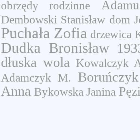
Adamu
obrzędy rodzinne
Dembowski Stanisław
dom
J
Puchała Zofia
drzewica
K
Dudka Bronisław
193
dłuska wola
Kowalczyk A
Boruńczyk
Adamczyk M.
Anna
Pęz
Bykowska Janina