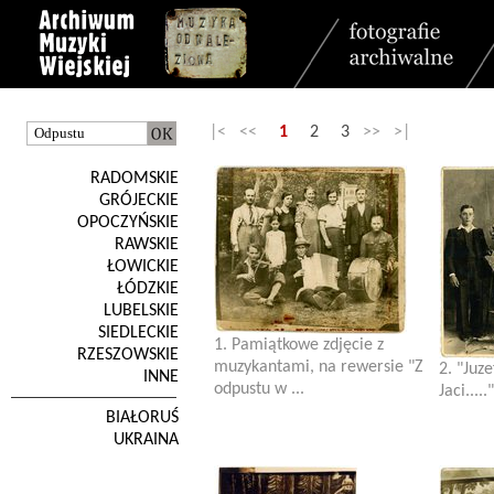
|< <<
1
2
3
>> >|
RADOMSKIE
GRÓJECKIE
OPOCZYŃSKIE
RAWSKIE
ŁOWICKIE
ŁÓDZKIE
LUBELSKIE
SIEDLECKIE
1. Pamiątkowe zdjęcie z
RZESZOWSKIE
muzykantami, na rewersie "Z
2. "Juz
INNE
odpustu w ...
Jaci....
BIAŁORUŚ
UKRAINA