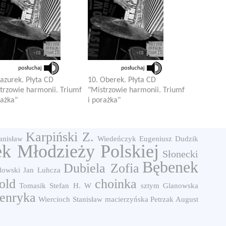
azurek. Płyta CD
10. Oberek. Płyta CD
trzowie harmonii. Triumf
"Mistrzowie harmonii. Triumf
rażka"
i porażka"
Karpiński Z.
anisław
Wiedeńczyk Eugeniusz
Dudzik
k Młodzieży Polskiej
Słonecki
Bębenek
Dubiela Zofia
dowski Jan
Luhcza
old
choinka
Tomasik Stefan
H. W
sztym
Glanowska
enryka
Wiercioch Stanisław
macierzyńska
Petrzak August