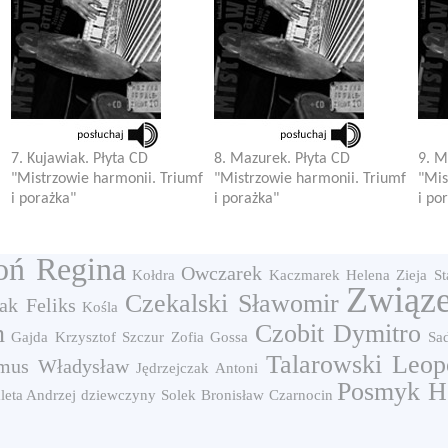
7. Kujawiak. Płyta CD
8. Mazurek. Płyta CD
9. M
"Mistrzowie harmonii. Triumf
"Mistrzowie harmonii. Triumf
"Mis
i porażka"
i porażka"
i po
oń Regina
Owczarek
Kołdra
Kaczmarek Helena
Zieja St
Związe
Czekalski Sławomir
ak Feliks
Kośla
n
Czobit Dymitro
Gajda Krzysztof
Szczur Zofia
Gossa
Sa
Talarowski Leop
mus Władysław
Jędrzejczak Antoni
Posmyk H
leta Andrzej
dziewczyny
Solek Bronisław
Czarnocin