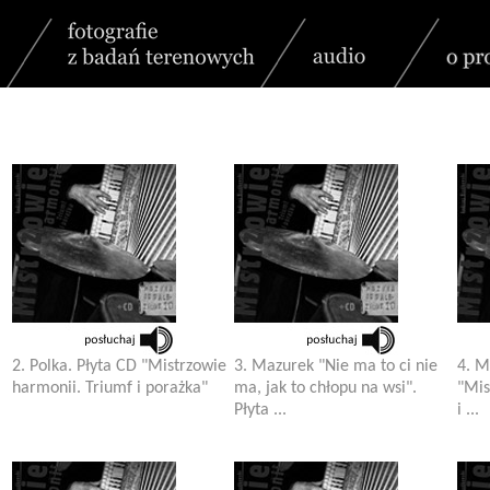
2. Polka. Płyta CD "Mistrzowie
3. Mazurek "Nie ma to ci nie
4. M
harmonii. Triumf i porażka"
ma, jak to chłopu na wsi".
"Mis
Płyta ...
i ...