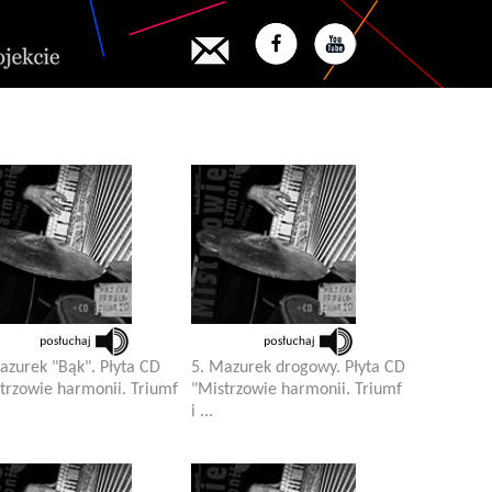
azurek "Bąk". Płyta CD
5. Mazurek drogowy. Płyta CD
trzowie harmonii. Triumf
"Mistrzowie harmonii. Triumf
i ...