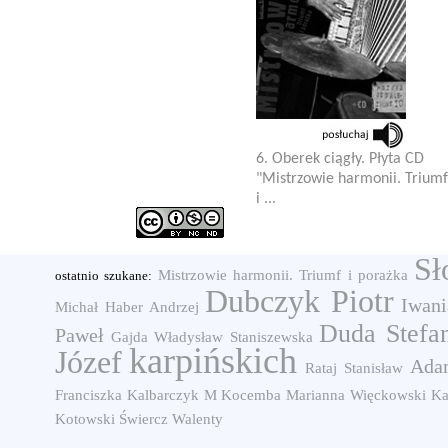
6. Oberek ciągły. Płyta CD
"Mistrzowie harmonii. Triumf
i ...
Sł
Mistrzowie harmonii. Triumf i porażka
ostatnio szukane:
Dubczyk Piotr
Iwani
Michał
Haber Andrzej
Duda Stefa
Paweł
Gajda Władysław
Staniszewska
karpińskich
Józef
Ada
Rataj Stanisław
Franciszka
Kalbarczyk M
Kocemba Marianna
Więckowski
Ka
Kotowski
Świercz Walenty