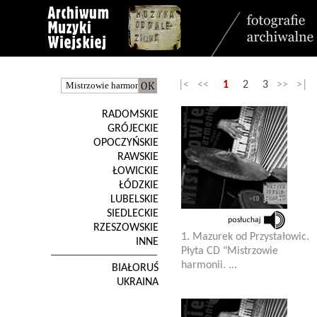
|< <<
1
2
3
>> >|
RADOMSKIE
GRÓJECKIE
OPOCZYŃSKIE
RAWSKIE
ŁOWICKIE
ŁÓDZKIE
LUBELSKIE
SIEDLECKIE
RZESZOWSKIE
1. Mazurek od Przystałowic.
INNE
Płyta CD "Mistrzowie
harmonii. ...
BIAŁORUŚ
UKRAINA