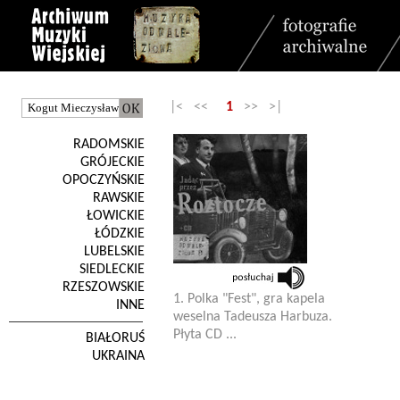
|< <<
1
>> >|
RADOMSKIE
GRÓJECKIE
OPOCZYŃSKIE
RAWSKIE
ŁOWICKIE
ŁÓDZKIE
LUBELSKIE
SIEDLECKIE
RZESZOWSKIE
1. Polka "Fest", gra kapela
INNE
weselna Tadeusza Harbuza.
Płyta CD ...
BIAŁORUŚ
UKRAINA