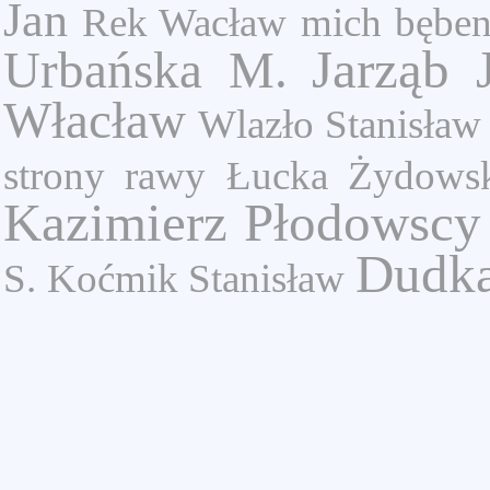
Jan
Rek Wacław
mich
bęben
Jarząb 
Urbańska M.
Włacław
Wlazło Stanisław
strony rawy
Łucka
Żydowsk
Kazimierz
Płodowscy
Dudk
S.
Koćmik Stanisław