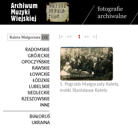
|< <<
1
>> >|
RADOMSKIE
GRÓJECKIE
OPOCZYŃSKIE
RAWSKIE
ŁOWICKIE
ŁÓDZKIE
1. Pogrzeb Małgorzaty Kalety,
LUBELSKIE
matki Stanisława Kalety
SIEDLECKIE
RZESZOWSKIE
INNE
BIAŁORUŚ
UKRAINA