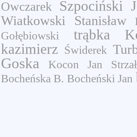
Szpociński J
Owczarek
Wiatkowski Stanisław
trąbka
K
Gołębiowski
kazimierz
Tur
Świderek
Goska
Kocon Jan
Strza
Bocheńska B.
Bocheński Jan