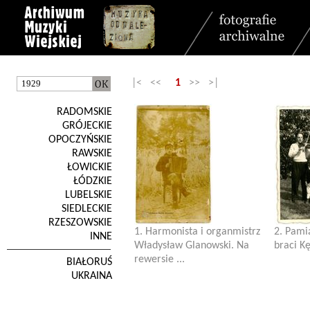
|< <<
1
>> >|
RADOMSKIE
GRÓJECKIE
OPOCZYŃSKIE
RAWSKIE
ŁOWICKIE
ŁÓDZKIE
LUBELSKIE
SIEDLECKIE
RZESZOWSKIE
1. Harmonista i organmistrz
2. Pami
INNE
Władysław Glanowski. Na
braci Kę
rewersie ...
BIAŁORUŚ
UKRAINA