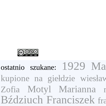
1929
Ma
ostatnio szukane:
kupione na giełdzie
wiesła
Motyl Marianna
Zofia
Bździuch Franciszek
fr