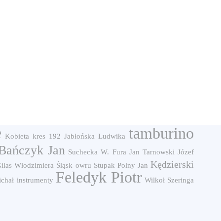
e
tamburino
Kobieta
kres
192
Jabłońska Ludwika
Bańczyk Jan
Suchecka W.
Fura Jan
Tarnowski Józef
Kędzierski
ilas Włodzimiera
Śląsk
owru
Stupak
Polny Jan
Feledyk Piotr
chał
instrumenty
Wilkoł
Szeringa