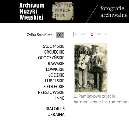
|< <<
1
>> >|
RADOMSKIE
GRÓJECKIE
OPOCZYŃSKIE
RAWSKIE
ŁOWICKIE
ŁÓDZKIE
LUBELSKIE
SIEDLECKIE
RZESZOWSKIE
1. Pamiątkowe zdjęcie
INNE
harmonistów z instrumentam
BIAŁORUŚ
UKRAINA