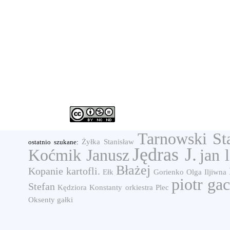
Tarnowski St
Żyłka Stanisław
ostatnio szukane:
Jędras J.
Koćmik Janusz
jan 
Błażej
Kopanie kartofli.
Ełk
Gorienko Olga Iljiwna
piotr ga
Stefan
Kędziora Konstanty
orkiestra
Plec
Oksenty
gałki