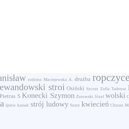
ropczyc
anisław
drużba
rodzina
Maciejewska A.
lewandowski stroi
Osiński
Szczur Zofia
Tadeusz
Konecki Szymon
wolski
Pietras S
Żurowski Józef
G
ca
strój ludowy
kwiecień
śpiew
kasiak
Szary
Chrzan Mi