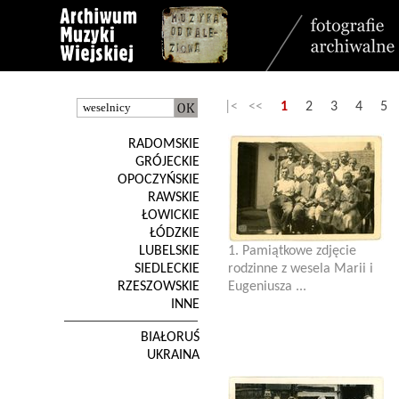
|< <<
1
2
3
4
5
RADOMSKIE
GRÓJECKIE
OPOCZYŃSKIE
RAWSKIE
ŁOWICKIE
ŁÓDZKIE
LUBELSKIE
1. Pamiątkowe zdjęcie
SIEDLECKIE
rodzinne z wesela Marii i
RZESZOWSKIE
Eugeniusza ...
INNE
BIAŁORUŚ
UKRAINA