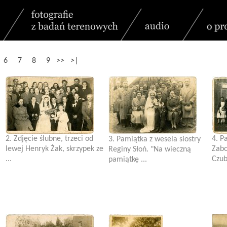
6
7
8
9
>>
>|
2. Zdjęcie ślubne, trzeci od
4. P
3. Pamiątka z wesela siostry
lewej Henryk Żak, skrzypek ze
Zabo
Reginy Słoń. "Na wieczną
...
Czub
pamiątkę ...