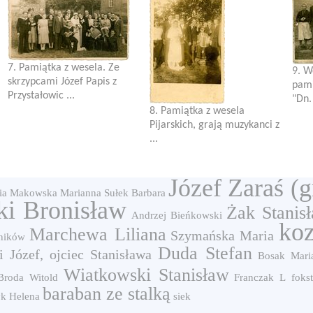
7. Pamiątka z wesela. Ze
9. W
skrzypcami Józef Papis z
pami
Przystałowic ...
"Dn. 
8. Pamiątka z wesela
Pijarskich, grają muzykanci z
...
Józef Zaraś (g
ia
Makowska Marianna
Sułek Barbara
i Bronisław
Żak Stanis
Andrzej Bieńkowski
ko
Marchewa Liliana
Szymańska Maria
aników
Duda Stefan
 Józef, ojciec Stanisława
Bosak Mari
Wiatkowski Stanisław
Broda Witold
Franczak L
fokst
baraban ze stalką
k Helena
siek