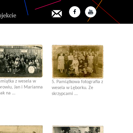
amiątka z wesela w
5. Pamiątkowa fotografia z
rowiu, Jan i Marianna
wesela w Lęborku. Ze
ak na ...
skrzypcami ...