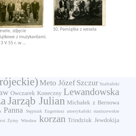
10. Pamiątka z wesela
esele, zdjęcie
ątkowe z muzykantami.
3 V 55 r. w ...
rójeckie)
Meto Józef
Szczur
Szafrański
Lewandowska
ław
Owczarek
Koneczny
za
Jarząb Julian
Michałek z Bernowa
Panna
a
Stępniak Eugeniusz
amerykański
staniszewskie
korzan
Trindziuk Jewdokija
rot
Żytny Wiesław