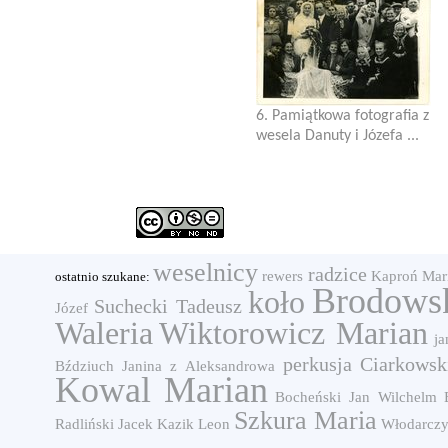
6. Pamiątkowa fotografia z
wesela Danuty i Józefa ...
weselnicy
radzice
rewers
Kaproń Mar
ostatnio szukane:
Brodowsk
koło
Suchecki Tadeusz
Józef
Waleria
Wiktorowicz Marian
j
perkusja
Ciarkowski
Bździuch Janina z Aleksandrowa
Kowal Marian
Bocheński Jan
Wilchelm
Szkura Maria
Radliński Jacek
Kazik Leon
Włodarczy