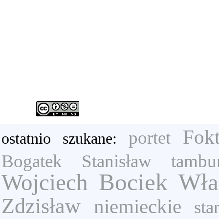
Fok
portet
ostatnio szukane:
Bogatek Stanisław
tambu
Bociek Wła
Wojciech
Zdzisław
niemieckie
sta