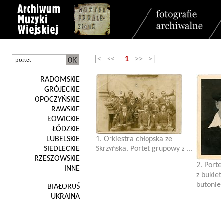
|< <<
1
>> >|
RADOMSKIE
GRÓJECKIE
OPOCZYŃSKIE
RAWSKIE
ŁOWICKIE
ŁÓDZKIE
LUBELSKIE
1. Orkiestra chłopska ze
SIEDLECKIE
Skrzyńska. Portet grupowy z ...
RZESZOWSKIE
2. Port
INNE
z buki
butonie
BIAŁORUŚ
UKRAINA