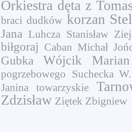
Orkiestra dęta z Toma
Ste
korzan
braci dudków
Jana
Luhcza
Stanisław Ziej
biłgoraj
Caban Michał
Joń
Wójcik Marian
Gubka
pogrzebowego
Suchecka W.
Tarno
Janina
towarzyskie
Zdzisław
Ziętek Zbigniew