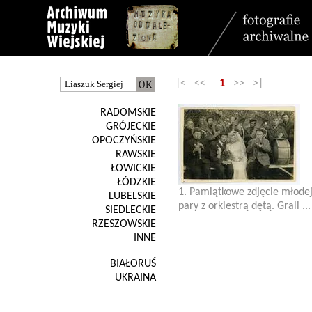
|< <<
1
>> >|
RADOMSKIE
GRÓJECKIE
OPOCZYŃSKIE
RAWSKIE
ŁOWICKIE
ŁÓDZKIE
1. Pamiątkowe zdjęcie młode
LUBELSKIE
pary z orkiestrą dętą. Grali ...
SIEDLECKIE
RZESZOWSKIE
INNE
BIAŁORUŚ
UKRAINA