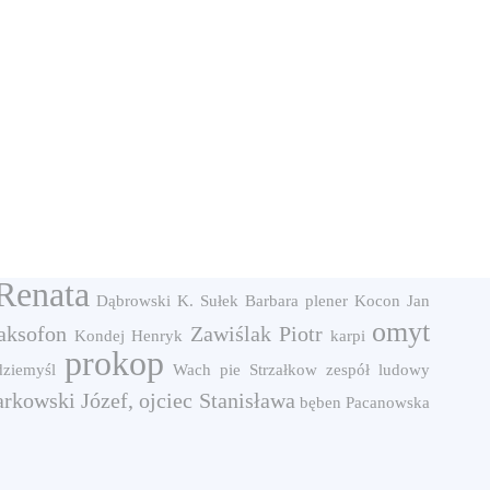
Renata
Dąbrowski K.
Sułek Barbara
plener
Kocon Jan
omyt
aksofon
Zawiślak Piotr
Kondej Henryk
karpi
prokop
dziemyśl
Wach
pie
Strzałkow
zespół ludowy
arkowski Józef, ojciec Stanisława
bęben
Pacanowska