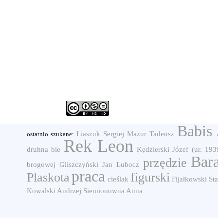
Babis 
Liaszuk Sergiej
Mazur Tadeusz
ostatnio szukane:
Rek Leon
druhna
bie
Kędzierski Józef (ur. 193
Bar
przędzie
brogowej
Gliszczyński Jan
Lubocz
praca
Plaskota
figurski
cieślak
Fijałkowski St
Kowalski Andrzej
Siemionowna Anna