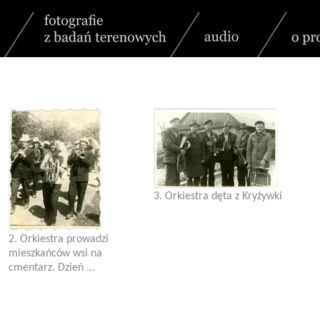
3. Orkiestra dęta z Kryżywki
j
2. Orkiestra prowadzi
mieszkańców wsi na
cmentarz. Dzień ...