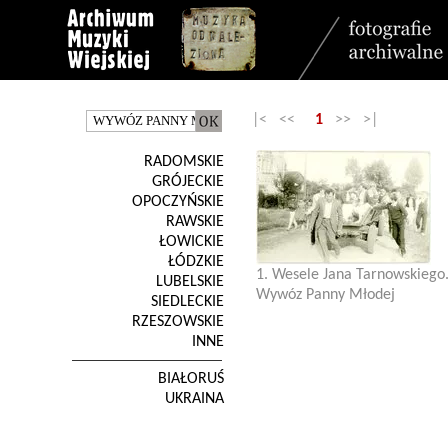
|< <<
1
>> >|
RADOMSKIE
GRÓJECKIE
OPOCZYŃSKIE
RAWSKIE
ŁOWICKIE
ŁÓDZKIE
1. Wesele Jana Tarnowskiego
LUBELSKIE
Wywóz Panny Młodej
SIEDLECKIE
RZESZOWSKIE
INNE
BIAŁORUŚ
UKRAINA