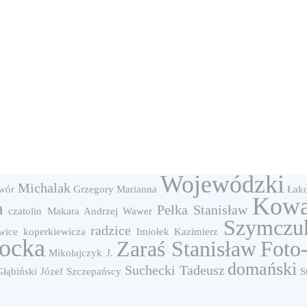
Wojewódzki
Michalak
wór
Grzegory Marianna
Łak
Kowal
a
Pełka Stanisław
czatolin
Makara Andrzej
Wawer
Szymczu
radzice
wice
koperkiewicza
Imiołek Kazimierz
ocka
Zaraś Stanisław
Foto
Mikołajczyk J.
domański
Suchecki Tadeusz
Głąbiński Józef
Szczepańscy
S