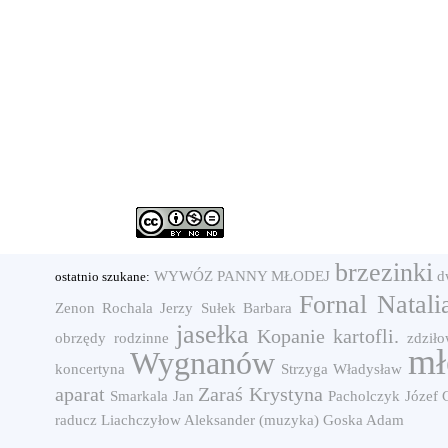
brzezinki
WYWÓZ PANNY MŁODEJ
d
ostatnio szukane:
Fornal Natali
Zenon
Rochala Jerzy
Sułek Barbara
jasełka
Kopanie kartofli.
obrzędy rodzinne
zdziło
mł
Wygnanów
koncertyna
Strzyga Władysław
aparat
Zaraś Krystyna
Smarkala Jan
Pacholczyk Józef
raducz
Liachczyłow Aleksander (muzyka)
Goska Adam