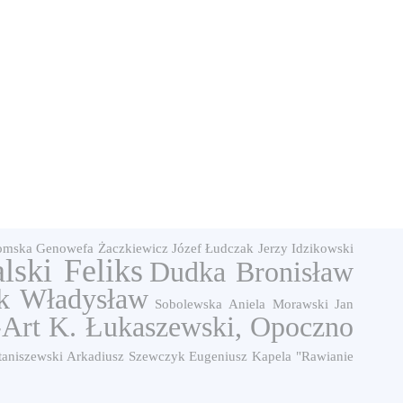
omska Genowefa
Żaczkiewicz Józef
Łudczak Jerzy
Idzikowski
ski Feliks
Dudka Bronisław
k Władysław
Sobolewska Aniela
Morawski Jan
-Art K. Łukaszewski, Opoczno
taniszewski Arkadiusz
Szewczyk Eugeniusz
Kapela "Rawianie