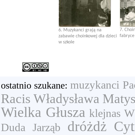
7. Choi
6. Muzykanci grają na
fabryce 
zabawie choinkowej dla dzieci
w szkole
muzykanci
Pa
ostatnio szukane:
Racis Władysława
Matys
Wielka Głusza
klejnas
Wl
dróżdż
Cyt
Duda
Jarząb