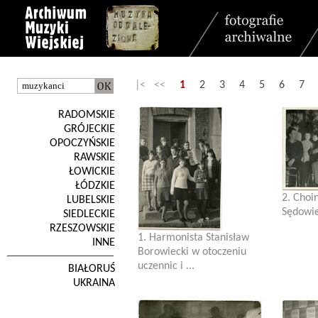
|< <<
1
2
3
4
5
6
7
RADOMSKIE
GRÓJECKIE
OPOCZYŃSKIE
RAWSKIE
ŁOWICKIE
ŁÓDZKIE
2. Choi
LUBELSKIE
Sędowie
SIEDLECKIE
RZESZOWSKIE
1. Harmonista Stanisław
INNE
Borowiecki w otoczeniu
uczennic i ...
BIAŁORUŚ
UKRAINA