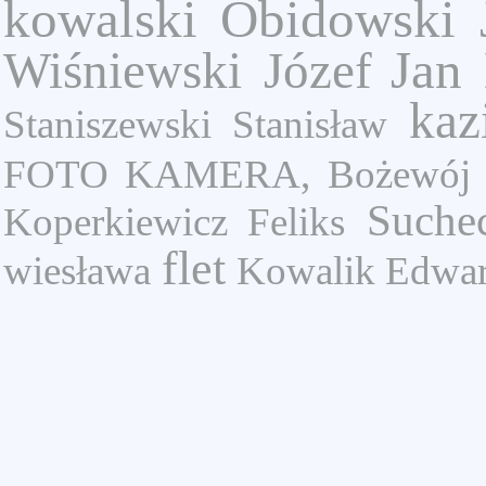
kowalski
Obidowski 
Jan
Wiśniewski Józef
kaz
Staniszewski Stanisław
FOTO KAMERA, Bożewój Jan
Suche
Koperkiewicz Feliks
flet
wiesława
Kowalik Edwa