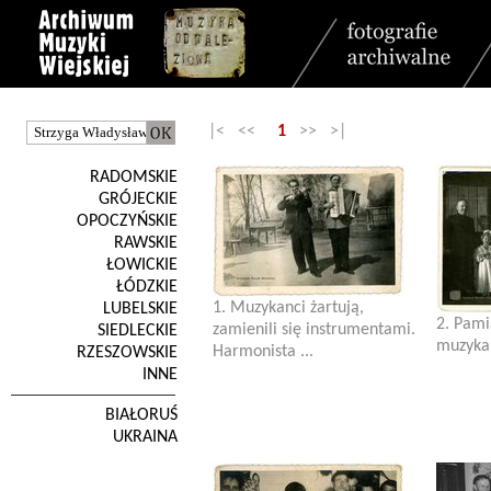
|< <<
1
>> >|
RADOMSKIE
GRÓJECKIE
OPOCZYŃSKIE
RAWSKIE
ŁOWICKIE
ŁÓDZKIE
1. Muzykanci żartują,
LUBELSKIE
2. Pami
zamienili się instrumentami.
SIEDLECKIE
muzyka
Harmonista ...
RZESZOWSKIE
INNE
BIAŁORUŚ
UKRAINA