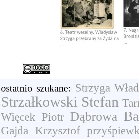
7. Nagr
6. Teatr weselny. Władysław
Bronisł
Strzyga przebrany za Żyda na
...
...
Strzyga Wła
ostatnio szukane:
Strzałkowski Stefan
Tar
Ba
Dąbrowa
Więcek Piotr
Gajda Krzysztof
przyśpiew