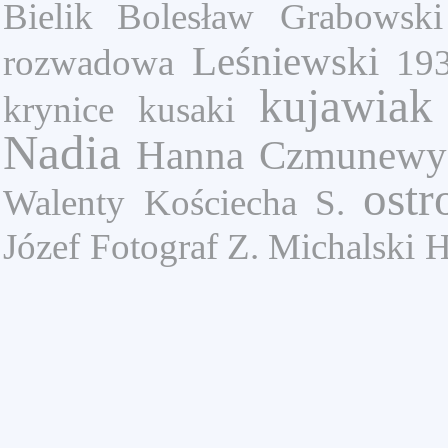
Bielik Bolesław
Grabowski
Leśniewski
rozwadowa
19
kujawiak
krynice
kusaki
Nadia
Hanna Czmunewy
ostr
Walenty
Kościecha S.
Józef
Fotograf Z. Michalski
H