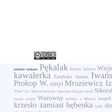
Pękalak
Wiejs
Harbuz Tadeusz
ostatnio szukane:
kawalerka
Iwańs
Zarębska Janina
Prokop W.
Mroziewicz I
omyt
Sikor
"Foto" Cz. Wojciechowski, Opoczno
Kucper Józef
Warowny
zespó
czasie wojny
kobiety z Muszni
krzesło zamiast bębenka
dr
Judły