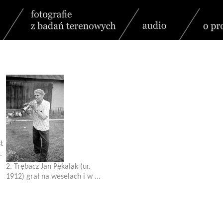
t
.
2. Trębacz Jan Pękalak (ur.
1912) grał na weselach i w ...