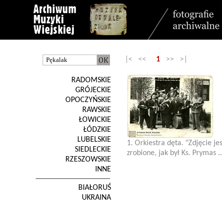
|< <<
1
>> >|
RADOMSKIE
GRÓJECKIE
OPOCZYŃSKIE
RAWSKIE
ŁOWICKIE
ŁÓDZKIE
LUBELSKIE
1. Orkiestra dęta. "Zdjęcie jes
SIEDLECKIE
zrobione, jak był Ks. Prymas ..
RZESZOWSKIE
INNE
BIAŁORUŚ
UKRAINA