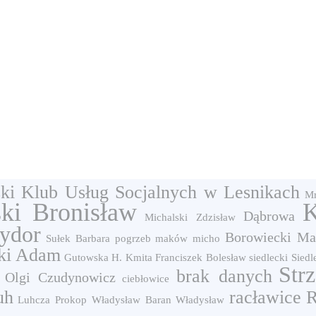
ki Klub Usług Socjalnych w Lesnikach
M
ki Bronisław
K
Dąbrowa
Michalski Zdzisław
zydor
Borowiecki Ma
Sułek Barbara
pogrzeb
maków
micho
ski Adam
Gutowska H.
Kmita Franciszek
Bolesław siedlecki
Siedl
Str
brak danych
ł Olgi Czudynowicz
ciebłowice
uh
racławice
R
Luhcza
Prokop Władysław
Baran Władysław