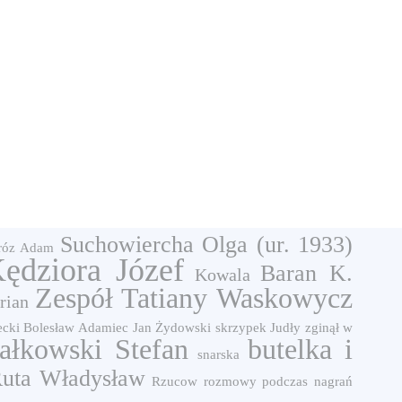
Suchowiercha Olga (ur. 1933)
róz Adam
ędziora Józef
Baran K.
Kowala
Zespół Tatiany Waskowycz
rian
ecki Bolesław
Adamiec Jan
Żydowski skrzypek Judły zginął w
załkowski Stefan
butelka i
snarska
uta Władysław
Rzucow
rozmowy podczas nagrań