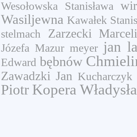
wi
Wesołowska Stanisława
Wasiljewna
Kawałek Stani
Zarzecki Marcel
stelmach
jan l
Józefa
Mazur
meyer
Chmieli
bębnów
Edward
Zawadzki Jan
Kucharczyk 
Kopera Władysł
Piotr