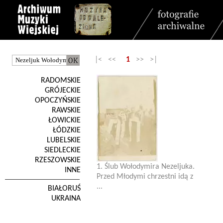
|< <<
1
>> >|
RADOMSKIE
GRÓJECKIE
OPOCZYŃSKIE
RAWSKIE
ŁOWICKIE
ŁÓDZKIE
LUBELSKIE
SIEDLECKIE
RZESZOWSKIE
1. Ślub Wołodymira Nezeljuka.
INNE
Przed Młodymi chrzestni idą z
...
BIAŁORUŚ
UKRAINA