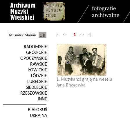
|< <<
1
>> >|
RADOMSKIE
GRÓJECKIE
OPOCZYŃSKIE
RAWSKIE
ŁOWICKIE
ŁÓDZKIE
1. Muzykanci grają na weselu
LUBELSKIE
Jana Błaszczyka
SIEDLECKIE
RZESZOWSKIE
INNE
BIAŁORUŚ
UKRAINA