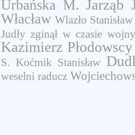
Jarząb 
Urbańska M.
Włacław
Wlazło Stanisław
Judły zginął w czasie wojn
Kazimierz
Płodowscy
Dud
S.
Koćmik Stanisław
Wojciechows
weselni
raducz