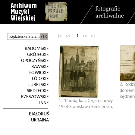
|< <<
1
>> >|
RADOMSKIE
GRÓJECKIE
OPOCZYŃSKIE
RAWSKIE
ŁOWICKIE
ŁÓDZKIE
2. Rodz
LUBELSKIE
domem. 
SIEDLECKIE
Kędziers
RZESZOWSKIE
1. "Pamiątka z Częstochowy
INNE
1954 Stanisława Kędzierska,
...
BIAŁORUŚ
UKRAINA