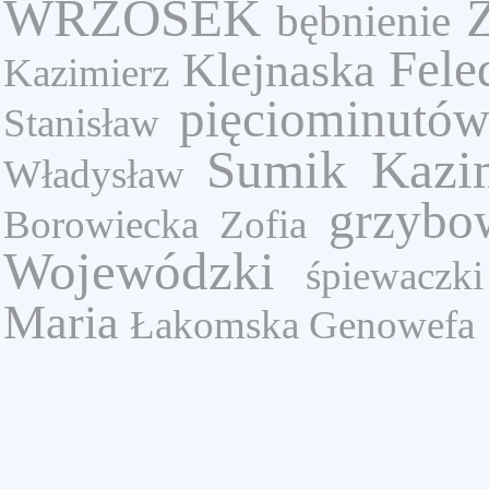
WRZOSEK
bębnienie
Fele
Klejnaska
Kazimierz
pięciominutó
Stanisław
Sumik Kazi
Władysław
grzybo
Borowiecka Zofia
Wojewódzki
śpiewaczk
Maria
Łakomska Genowefa