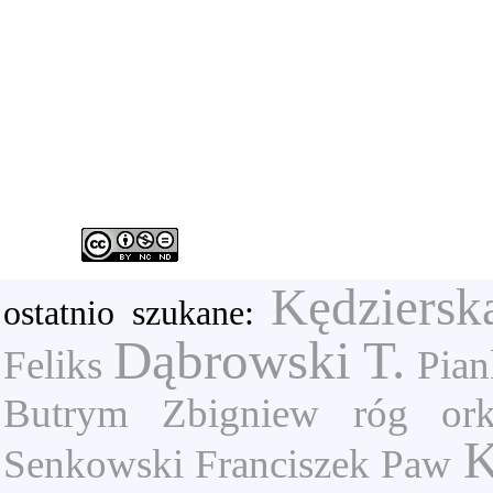
Kędziersk
ostatnio szukane:
Dąbrowski T.
Feliks
Pian
Butrym Zbigniew
róg
or
K
Senkowski Franciszek
Paw