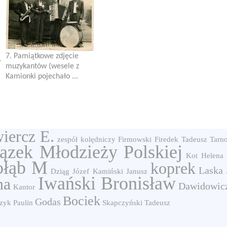
7. Pamiątkowe zdjęcie
,
muzykantów (wesele z
Kamionki pojechało ...
iercz E.
zespół kolędniczy
Firmowski
Firedek Tadeusz
Tarn
ązek Młodzieży Polskiej
Kot Helena
ołąb M
koprek
Laska 
Dziąg Józef
Kamiński Janusz
Iwański Bronisław
na
Dawidowicz
Kantor
Bociek
Godas
zyk Paulin
Skapczyński Tadeusz