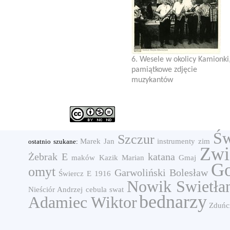
6. Wesele w okolicy Kamionki
pamiątkowe zdjęcie
muzykantów
Św
Szczur
Marek Jan
instrumenty
zim
ostatnio szukane:
Zwi
Żebrak E
katana
maków
Kazik Marian
Gmaj
G
omyt
Garwoliński Bolesław
Świercz E
1916
Nowik Swietła
Nieściór Andrzej
cebula
swat
bednarzy
Adamiec Wiktor
Zduńc