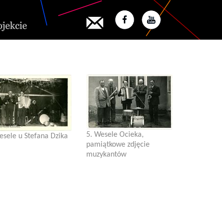
5. Wesele Ocieka,
esele u Stefana Dzika
pamiątkowe zdjęcie
muzykantów