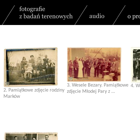
3. Wesele Bezary. Pamiątkowe
4. W
2. Pamiątkowe zdjęcie rodziny
zdjęcie Młodej Pary z ...
Marków