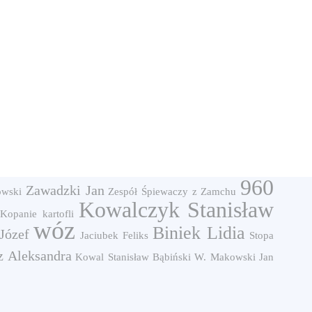
960
Zawadzki Jan
owski
Zespół Śpiewaczy z Zamchu
Kowalczyk Stanisław
Kopanie kartofli
wóz
Biniek Lidia
Józef
Jaciubek Feliks
Stopa
 Aleksandra
Kowal Stanisław
Bąbiński W.
Makowski Jan