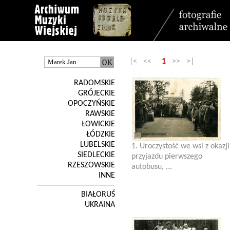
|< <<
1
>> >|
RADOMSKIE
GRÓJECKIE
OPOCZYŃSKIE
RAWSKIE
ŁOWICKIE
ŁÓDZKIE
LUBELSKIE
1. Uroczystość we wsi z okazji
SIEDLECKIE
przyjazdu pierwszego
RZESZOWSKIE
autobusu, ...
INNE
BIAŁORUŚ
UKRAINA