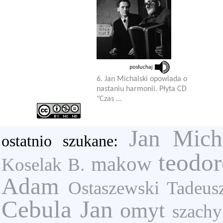
6. Jan Michalski opowiada o
nastaniu harmonii. Płyta CD
"Czas ...
Jan Mich
ostatnio szukane:
teodo
makow
Koselak B.
Adam
Ostaszewski Tadeus
Cebula Jan
omyt
szachy