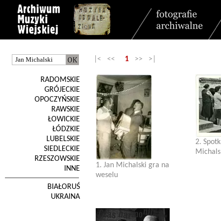
|< <<
1
>> >|
RADOMSKIE
GRÓJECKIE
OPOCZYŃSKIE
RAWSKIE
ŁOWICKIE
ŁÓDZKIE
LUBELSKIE
2. Spot
SIEDLECKIE
Michals
RZESZOWSKIE
1. Jan Michalski gra na
INNE
weselu
BIAŁORUŚ
UKRAINA