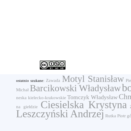
Motyl Stanisław
Zawada
Pi
ostatnio szukane:
b
Barcikowski Władysław
Michał
Chm
Tomczyk Władysław
neska
kielecko-krakowskie
Ciesielska Krystyna
na giełdzie
Leszczyński Andrzej
Rutka Piotr
g