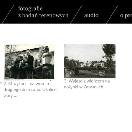
3. Wyjazd z wieńcem na
a
2. Muzykanci na weselu
dożynki w Zawadach
w
drugiego dnia rano. Okolice
Góry ...