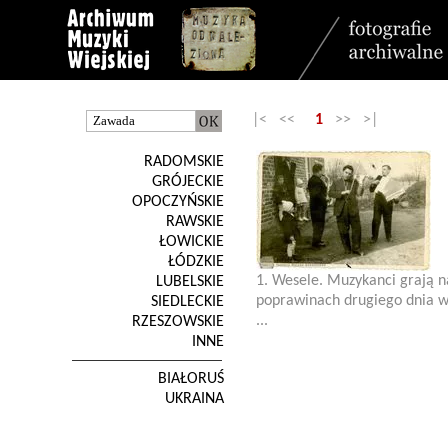
|< <<
1
>> >|
RADOMSKIE
GRÓJECKIE
OPOCZYŃSKIE
RAWSKIE
ŁOWICKIE
ŁÓDZKIE
1. Wesele. Muzykanci grają n
LUBELSKIE
poprawinach drugiego dnia 
SIEDLECKIE
...
RZESZOWSKIE
INNE
BIAŁORUŚ
UKRAINA