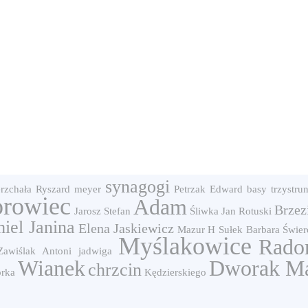
synagogi
erzchała Ryszard
meyer
Petrzak Edward
basy trzystru
orowiec
Adam
Brzez
Jarosz Stefan
Śliwka Jan
Rotuski
iel Janina
Elena Jaskiewicz
Mazur H
Sułek Barbara
Świe
Myślakowice
Rado
Zawiślak Antoni
jadwiga
Wianek
Dworak Ma
chrzcin
órka
Kędzierskiego