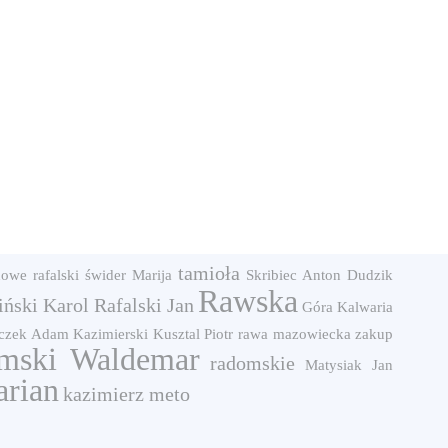
tamioła
nowe
rafalski
świder
Marija
Skribiec Anton
Dudzik
Rawska
iński Karol
Rafalski Jan
Góra Kalwaria
rczek Adam
Kazimierski
Kusztal Piotr
rawa mazowiecka
zakup
mski Waldemar
radomskie
Matysiak Jan
rian
kazimierz meto