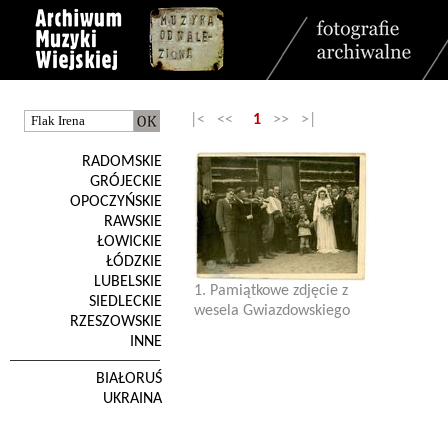
|< <<
1
>> >|
RADOMSKIE
GRÓJECKIE
OPOCZYŃSKIE
RAWSKIE
ŁOWICKIE
ŁÓDZKIE
LUBELSKIE
1. Pamiątkowe zdjęcie z
SIEDLECKIE
wesela Gwiazdowskiego
RZESZOWSKIE
INNE
BIAŁORUŚ
UKRAINA