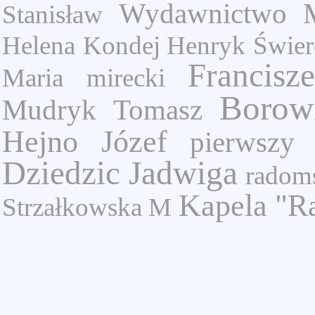
Wydawnictwo M
Stanisław
Helena
Kondej Henryk
Świer
Francisz
Maria
mirecki
Borow
Mudryk Tomasz
Hejno Józef
pierwszy
Dziedzic Jadwiga
radom
Kapela "R
Strzałkowska M