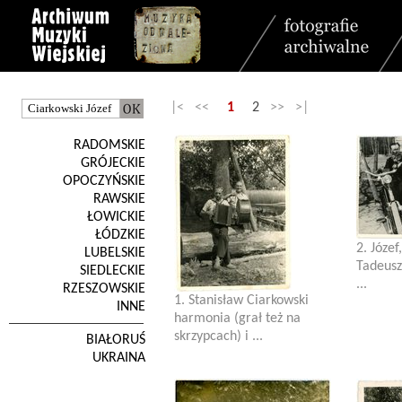
|< <<
1
2
>> >|
RADOMSKIE
GRÓJECKIE
OPOCZYŃSKIE
RAWSKIE
ŁOWICKIE
ŁÓDZKIE
2. Józef
LUBELSKIE
Tadeusz
SIEDLECKIE
...
RZESZOWSKIE
1. Stanisław Ciarkowski
INNE
harmonia (grał też na
skrzypcach) i ...
BIAŁORUŚ
UKRAINA