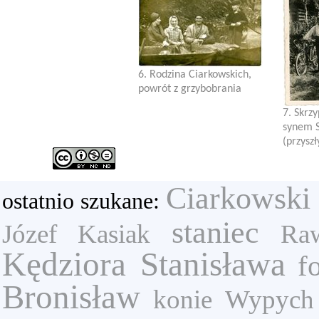
6. Rodzina Ciarkowskich,
powrót z grzybobrania
7. Skrzy
synem 
(przyszł
Ciarkowski 
ostatnio szukane:
staniec
Józef Kasiak
Ra
Kędziora Stanisława
f
Bronisław
konie
Wypych 