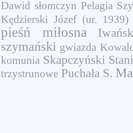
Dawid
słomczyn
Pelagia Szy
Kędzierski Józef (ur. 1939)
pieśń miłosna
Iwańsk
szymański
gwiazda
Kowalc
Skapczyński Stan
komunia
Ma
Puchała S.
trzystrunowe