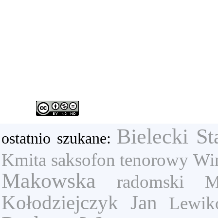
Bielecki St
ostatnio szukane:
Kmita
saksofon tenorowy
Win
Makowska
radomski
M
Kołodziejczyk Jan
Lewik