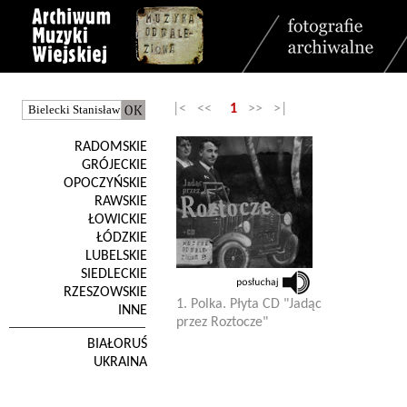
|< <<
1
>> >|
RADOMSKIE
GRÓJECKIE
OPOCZYŃSKIE
RAWSKIE
ŁOWICKIE
ŁÓDZKIE
LUBELSKIE
SIEDLECKIE
RZESZOWSKIE
1. Polka. Płyta CD "Jadąc
INNE
przez Roztocze"
BIAŁORUŚ
UKRAINA