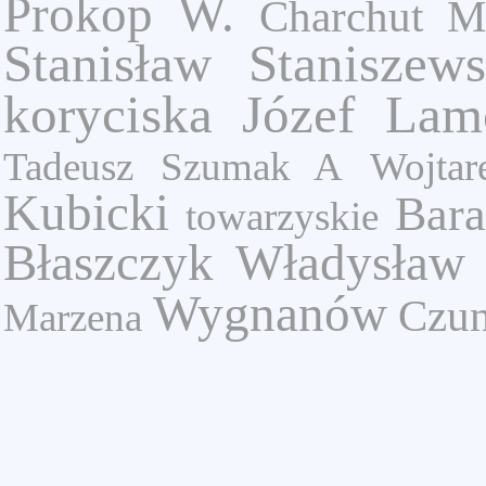
Prokop W.
Charchut M
Stanisław Staniszews
koryciska
Józef Lam
Tadeusz
Szumak A
Wojta
Kubicki
Bara
towarzyskie
Błaszczyk Władysław
Wygnanów
Czun
Marzena