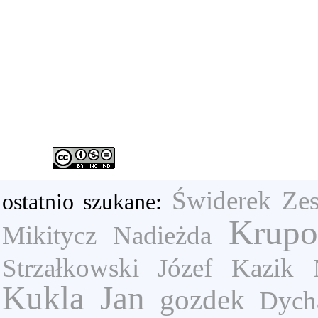
Świderek
Ze
ostatnio szukane:
Krup
Mikitycz Nadieżda
Strzałkowski Józef
Kazik 
Kukla Jan
gozdek
Dych