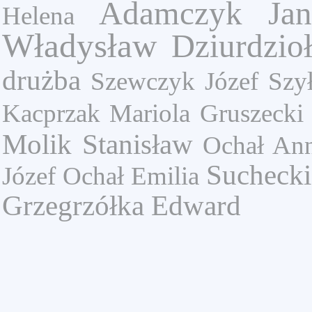
Adamczyk Ja
Helena
Władysław
Dziurdzio
drużba
Szewczyk Józef
Szy
Kacprzak Mariola
Gruszecki
Molik Stanisław
Ochał An
Suchecki
Józef
Ochał Emilia
Grzegrzółka Edward