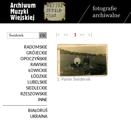
|< <<
1
>> >|
RADOMSKIE
GRÓJECKIE
OPOCZYŃSKIE
RAWSKIE
ŁOWICKIE
ŁÓDZKIE
1. Panie Świderek
LUBELSKIE
SIEDLECKIE
RZESZOWSKIE
INNE
BIAŁORUŚ
UKRAINA