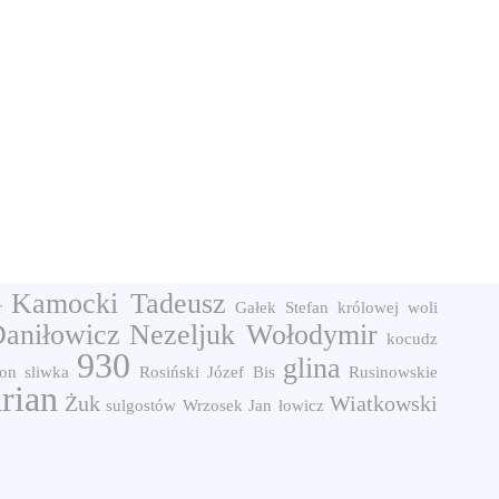
Kamocki Tadeusz
r
Gałek Stefan
królowej woli
aniłowicz
Nezeljuk Wołodymir
kocudz
930
glina
on sliwka
Rosiński Józef
Bis
Rusinowskie
rian
Żuk
Wiatkowski
sulgostów
Wrzosek Jan
łowicz