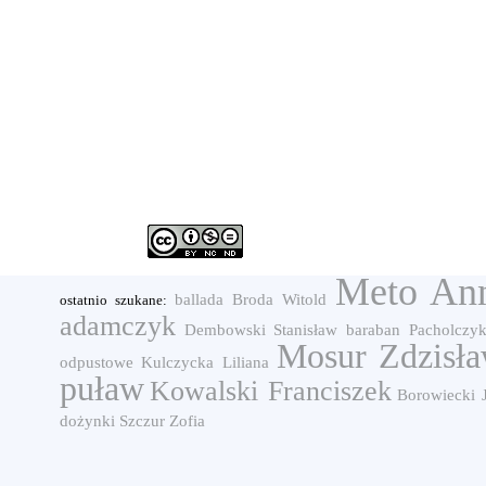
Meto An
ballada
Broda Witold
ostatnio szukane:
adamczyk
Dembowski Stanisław
baraban
Pacholczyk
Mosur Zdzisł
odpustowe
Kulczycka Liliana
puław
Kowalski Franciszek
Borowiecki J
dożynki
Szczur Zofia