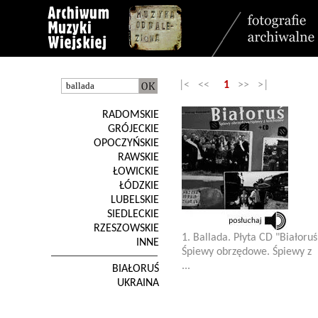
|< <<
1
>> >|
RADOMSKIE
GRÓJECKIE
OPOCZYŃSKIE
RAWSKIE
ŁOWICKIE
ŁÓDZKIE
LUBELSKIE
SIEDLECKIE
RZESZOWSKIE
1. Ballada. Płyta CD "Białoruś
INNE
Śpiewy obrzędowe. Śpiewy z
...
BIAŁORUŚ
UKRAINA