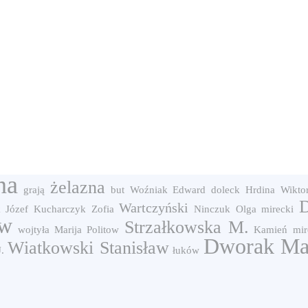
na
żelazna
grają
but
Woźniak Edward
doleck
Hrdina Wikto
D
Wartczyński
 Józef
Kucharczyk Zofia
Ninczuk Olga
mirecki
aw
Strzałkowska M.
wojtyła
Marija
Politow
Kamień
mir
Dworak Ma
Wiatkowski Stanisław
.
łuków