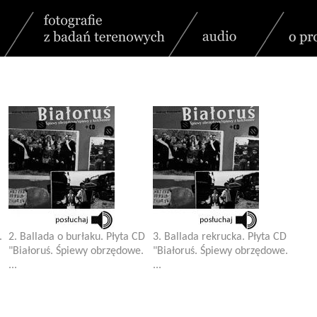
.
2. Ballada o burłaku. Płyta CD
3. Ballada rekrucka. Płyta CD
"Białoruś. Śpiewy obrzędowe.
"Białoruś. Śpiewy obrzędowe.
...
...