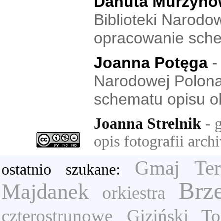
Danuta Murzyno
Biblioteki Narodow
opracowanie sche
Joanna Potęga
-
Narodowej Polona.
schematu opisu o
Joanna Strelnik
- g
opis fotografii arc
Gmaj Ter
ostatnio szukane:
Brz
Majdanek
orkiestra
czterostrunowe
Giziński T