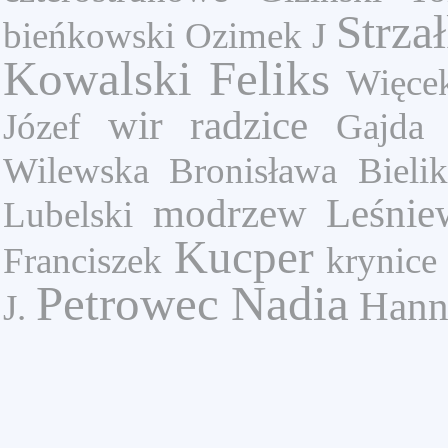
Strza
bieńkowski
Ozimek J
Kowalski Feliks
Więcek
wir
radzice
Józef
Gajda 
Wilewska Bronisława
Bieli
modrzew
Leśnie
Lubelski
Kucper
Franciszek
krynice
Petrowec Nadia
Hann
J.