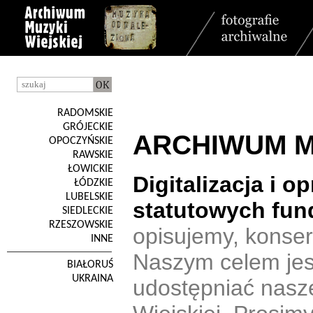
RADOMSKIE
GRÓJECKIE
ARCHIWUM M
OPOCZYŃSKIE
RAWSKIE
ŁOWICKIE
Digitalizacja i 
ŁÓDZKIE
LUBELSKIE
statutowych fun
SIEDLECKIE
RZESZOWSKIE
opisujemy, konserw
INNE
Naszym celem jes
BIAŁORUŚ
UKRAINA
udostępniać nasze