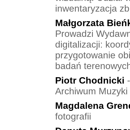
inwentaryzacja zb
Małgorzata Bie
Prowadzi Wydawni
digitalizacji: koo
przygotowanie obie
badań terenowyc
Piotr Chodnicki
Archiwum Muzyki 
Magdalena Gren
fotografii