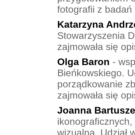
fotografii z bada
Katarzyna Andr
Stowarzyszenia Do
zajmowała się opi
Olga Baron
- wsp
Bieńkowskiego. Udz
porządkowanie zbi
zajmowała się opi
Joanna Bartusz
ikonograficznych, 
wizualną. Udział w