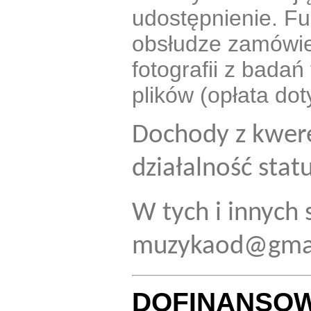
udostępnienie. Fu
obsłudze zamówi
fotografii z bada
plików (opłata dot
Dochody z kwere
działalność stat
W tych i innych
muzykaod@gma
DOFINANSOW