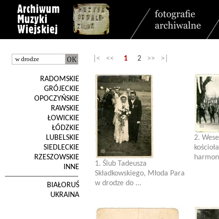
|< <<
1
2
>> >|
RADOMSKIE
GRÓJECKIE
OPOCZYŃSKIE
RAWSKIE
ŁOWICKIE
ŁÓDZKIE
LUBELSKIE
2. Wese
SIEDLECKIE
kościoł
RZESZOWSKIE
harmonis
1. Ślub Tadeusza
INNE
Składkowskiego, Młoda Para
w drodze do ...
BIAŁORUŚ
UKRAINA