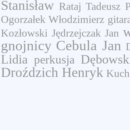
Stanisław
Rataj Tadeusz
Ogorzałek Włodzimierz
gitar
w
Kozłowski
Jędrzejczak Jan
gnojnicy
Cebula Jan
Lidia
Dębowski
perkusja
Droździch Henryk
Kuch