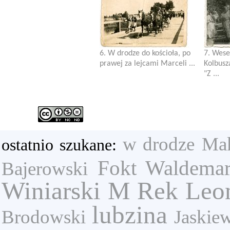
6. W drodze do kościoła, po
7. Wese
prawej za lejcami Marceli ...
Kolbusz
"Z ...
w drodze
Mak
ostatnio szukane:
Fokt Waldema
Bajerowski
Winiarski M
Rek Leo
lubzina
Brodowski
Jaskie