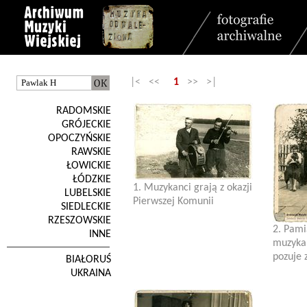
|< <<
1
>> >|
RADOMSKIE
GRÓJECKIE
OPOCZYŃSKIE
RAWSKIE
ŁOWICKIE
ŁÓDZKIE
1. Muzykanci grają z okazji
LUBELSKIE
Pierwszej Komunii
SIEDLECKIE
RZESZOWSKIE
2. Pami
INNE
muzyka
pozuje z
BIAŁORUŚ
UKRAINA