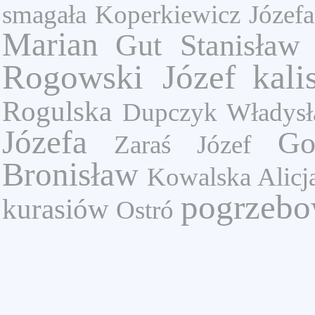
smagała
Koperkiewicz Józefa
Marian
Gut Stanisław
Rogowski Józef
kali
Rogulska
Dupczyk Władys
Józefa
Go
Zaraś Józef
Bronisław
Kowalska Alicj
pogrzeb
kurasiów
Ostró