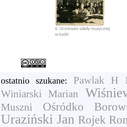
6. Uczniowie szkoły muzycznej
w Łodzi
Pawlak H
ostatnio szukane:
Wiśnie
Winiarski Marian
Ośródko
Borows
Muszni
Uraziński Jan
Rojek Ro