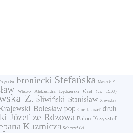
Stefańska
broniecki
Szyszka
Nowak S.
sław
Wlazło Aleksandra
Kędzierski Józef (ur. 1939)
wska Z.
Śliwiński Stanisław
Zawiślak
Krajewski Bolesław
pop
druh
Gorak Józef
ki Józef ze Rdzowa
Bajon Krzysztof
iepana Kuzmicza
Sobczyński