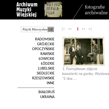
|< <<
1
>> >|
RADOMSKIE
GRÓJECKIE
OPOCZYŃSKIE
RAWSKIE
ŁOWICKIE
ŁÓDZKIE
LUBELSKIE
1. Pamiątkowe zdjęcie
SIEDLECKIE
kawalerki na ganku. Wystaw
RZESZOWSKIE
"Z dna ...
INNE
BIAŁORUŚ
UKRAINA