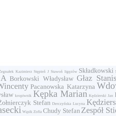
Składkowski
Żegnałek Kazimierz
Stępień J
Stawoń
ligęzów
 A
Głaz Stani
Borkowski Władysław
Wdo
Wincenty
Pacanowska Katarzyna
Kępka Marian
ysław
kropiwnik
Kędzierski Jan
Kędziers
Żołnierczyk Stefan
Derczyńska Lucyna
asecki
Zespół St
Chudy Stefan
Wąsik Zofia