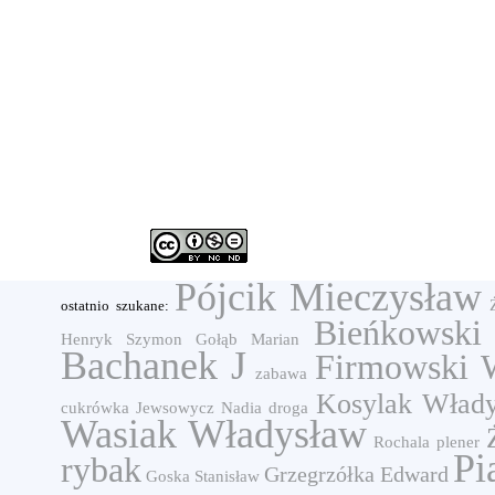
Pójcik Mieczysław
ostatnio szukane:
Bieńkowski
Henryk Szymon
Gołąb Marian
Bachanek J
Firmowski 
zabawa
Kosylak Wład
cukrówka
Jewsowycz Nadia
droga
Wasiak Władysław
Rochala
plener
Pi
rybak
Grzegrzółka Edward
Goska Stanisław