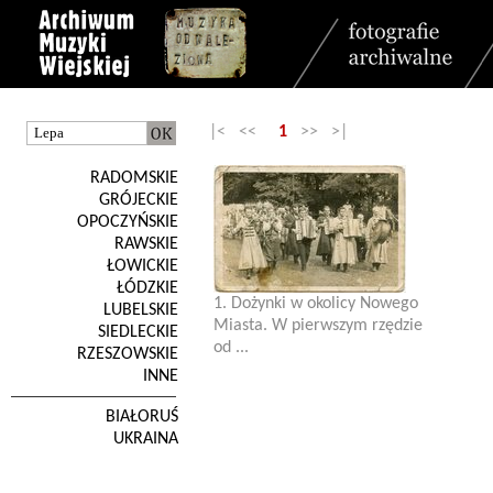
|< <<
1
>> >|
RADOMSKIE
GRÓJECKIE
OPOCZYŃSKIE
RAWSKIE
ŁOWICKIE
ŁÓDZKIE
1. Dożynki w okolicy Nowego
LUBELSKIE
Miasta. W pierwszym rzędzie
SIEDLECKIE
od ...
RZESZOWSKIE
INNE
BIAŁORUŚ
UKRAINA