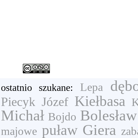
dęb
Lepa
ostatnio szukane:
Kiełbasa
Piecyk Józef
K
Michał
Bolesław
Bojdo
Giera
puław
majowe
zab