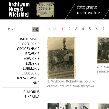
|< <<
1
2
3
4
5
6
7
RADOMSKIE
GRÓJECKIE
OPOCZYŃSKIE
RAWSKIE
ŁOWICKIE
ŁÓDZKIE
2. Klas
LUBELSKIE
z naucz
SIEDLECKIE
RZESZOWSKIE
1. Wykopki. Kobiety na polu, w
INNE
czarnej chustce żona skrzypka
...
BIAŁORUŚ
UKRAINA