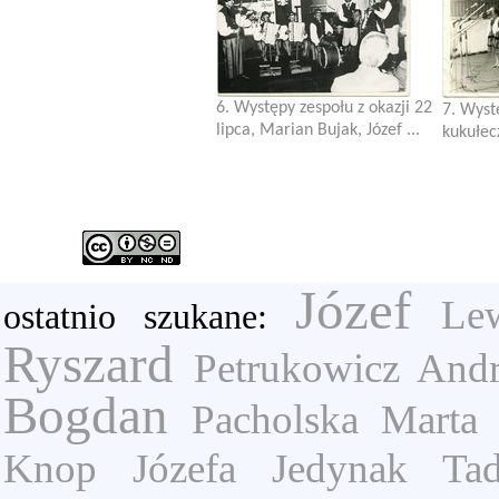
6. Występy zespołu z okazji 22
7. Wyst
lipca, Marian Bujak, Józef ...
kukułecz
Józef
Le
ostatnio szukane:
Ryszard
Petrukowicz Andr
Bogdan
Pacholska Marta
Knop Józefa
Jedynak Tad