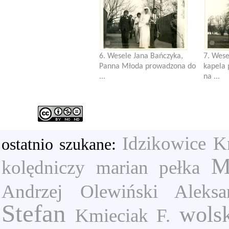
6. Wesele Jana Bańczyka,
7. Wese
Panna Młoda prowadzona do
kapela
...
na ...
Idzikowice
K
ostatnio szukane:
M
kolędniczy
marian pełka
Andrzej
Olewiński Aleksa
Stefan
wols
Kmieciak F.