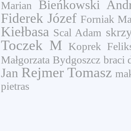
Bieńkowski Andr
Marian
Fiderek Józef
Forniak Ma
Kiełbasa
skrz
Scal Adam
Toczek M
Koprek Felik
Małgorzata
Bydgoszcz
braci
Rejmer Tomasz
Jan
ma
pietras