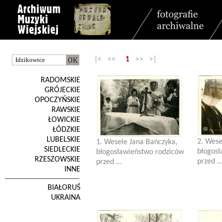
|< <<
1
>> >|
RADOMSKIE
GRÓJECKIE
OPOCZYŃSKIE
RAWSKIE
ŁOWICKIE
ŁÓDZKIE
LUBELSKIE
2. Wese
1. Wesele Jana Bańczyka,
SIEDLECKIE
błogosł
błogosławieństwo rodziców
RZESZOWSKIE
przed ..
przed ...
INNE
BIAŁORUŚ
UKRAINA