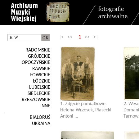
|< <<
1
>> >|
RADOMSKIE
GRÓJECKIE
OPOCZYŃSKIE
RAWSKIE
ŁOWICKIE
ŁÓDZKIE
LUBELSKIE
SIEDLECKIE
RZESZOWSKIE
1. Zdjęcie pamiątkowe.
2. Wese
INNE
Helena Wrzosek, Piasecki
Domani
Antoni ...
Tarnows
BIAŁORUŚ
UKRAINA