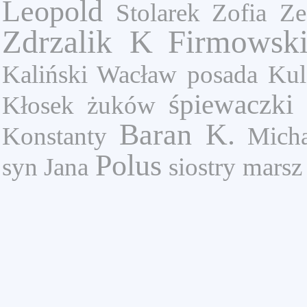
Leopold
Stolarek Zofia
Ze
Zdrzalik K
Firmowsk
Kaliński Wacław
posada
Kul
śpiewaczki
Kłosek
żuków
Baran K.
Konstanty
Micha
Polus
syn Jana
siostry
marsz