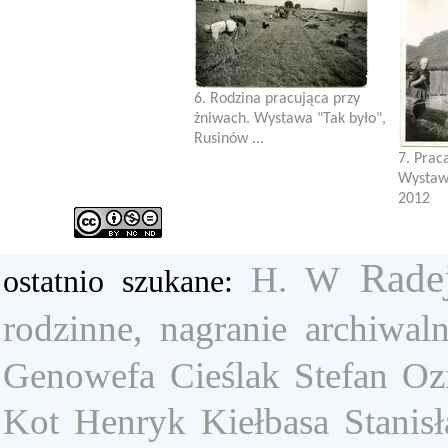
6. Rodzina pracująca przy
żniwach. Wystawa "Tak było",
Rusinów ...
7. Prac
Wystawa
2012
Rade
H. W
ostatnio szukane:
rodzinne, nagranie archiwal
Genowefa
Cieślak Stefan
Oz
Kot Henryk
Kiełbasa Stanis