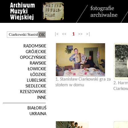
|< <<
1
>> >|
RADOMSKIE
GRÓJECKIE
OPOCZYŃSKIE
RAWSKIE
ŁOWICKIE
ŁÓDZKIE
1. Stanisław Ciarkowski gra za
LUBELSKIE
2. Harm
stołem w domu
SIEDLECKIE
Ciarkow
RZESZOWSKIE
INNE
BIAŁORUŚ
UKRAINA