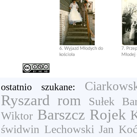
6. Wyjazd Młodych do
7. Prze
kościoła
Młodej
Ciarkows
ostatnio szukane:
Ryszard
rom
Sułek Bar
Barszcz
Rojek
K
Wiktor
świdwin
Lechowski Jan
Koć