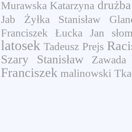
drużba
Murawska Katarzyna
Jab
Żyłka Stanisław
Glan
Franciszek
Łucka Jan
sło
latosek
Raci
Tadeusz Prejs
Szary Stanisław
Zawada
Franciszek
malinowski
Tka