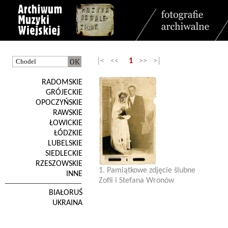
|< <<
1
>> >|
RADOMSKIE
GRÓJECKIE
OPOCZYŃSKIE
RAWSKIE
ŁOWICKIE
ŁÓDZKIE
LUBELSKIE
SIEDLECKIE
RZESZOWSKIE
1. Pamiątkowe zdjęcie ślubne
INNE
Zofii i Stefana Wronów
BIAŁORUŚ
UKRAINA