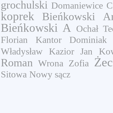
grochulski
Domaniewice
C
koprek
Bieńkowski A
Bieńkowski A
Ochał Teo
Florian
Kantor
Dominiak 
Władysław
Kazior Jan
Kow
Żec
Roman
Wrona Zofia
Sitowa
Nowy sącz