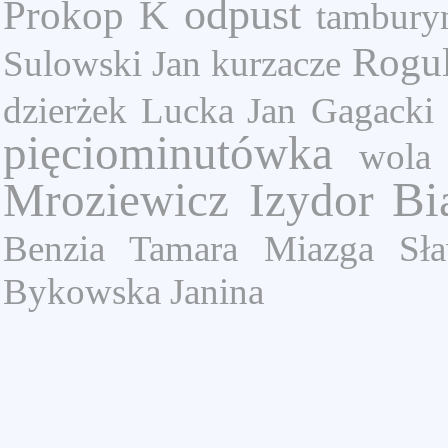
odpust
Prokop K
tambury
Rogu
Sulowski Jan
kurzacze
dzierżek
Lucka Jan
Gagacki
pięciominutówka
wola 
Bi
Mroziewicz Izydor
Benzia Tamara
Miazga Sł
Bykowska Janina