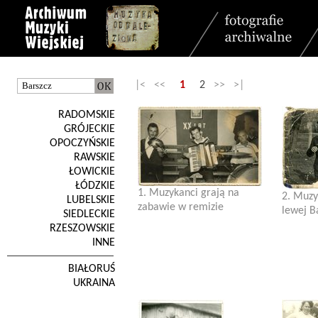
|< <<
1
2
>> >|
RADOMSKIE
GRÓJECKIE
OPOCZYŃSKIE
RAWSKIE
ŁOWICKIE
ŁÓDZKIE
1. Muzykanci grają na
2. Muzy
LUBELSKIE
zabawie w remizie
lewej B
SIEDLECKIE
RZESZOWSKIE
INNE
BIAŁORUŚ
UKRAINA