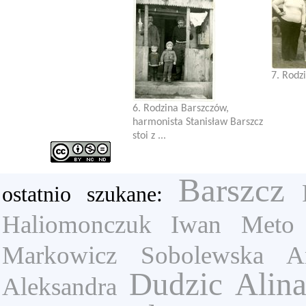
7. Rodz
6. Rodzina Barszczów,
harmonista Stanisław Barszcz
stoi z ...
Barszcz
ostatnio szukane:
Haliomonczuk Iwan
Meto 
Markowicz
Sobolewska An
Dudzic Alin
Aleksandra