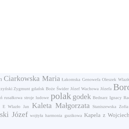
Ciarkowska Maria
n
Łakomska Genowefa
Oleszek
Wlazł
Bor
czyński Zygmunt
gdańsk
Boże
Świder Józef
Wachowa Józefa
polak
godek
śń rusałkowa
stroje ludowe
Bednarz Ignacy
Ra
Kaleta Małgorzata
s E
Wlazło Jan
Staniszewska Zofia
ski Józef
Kapela z Wojciec
wojtyła
harmonia guzikowa