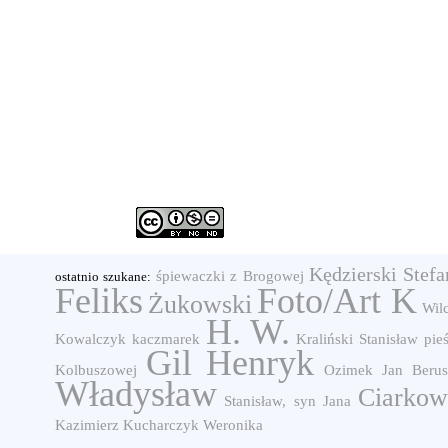
Kędzierski Stefa
śpiewaczki z Brogowej
ostatnio szukane:
Feliks
Foto/Art K
Żukowski
Wil
H. W.
Kowalczyk
kaczmarek
Kraliński Stanisław
pie
Gil Henryk
Kolbuszowej
Ozimek Jan
Beru
Władysław
Ciarkow
Stanisław, syn Jana
Kazimierz
Kucharczyk Weronika