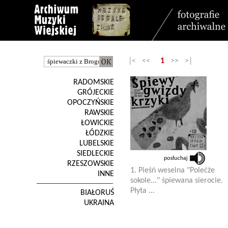
|< <<
1
>> >|
RADOMSKIE
GRÓJECKIE
OPOCZYŃSKIE
RAWSKIE
ŁOWICKIE
ŁÓDZKIE
LUBELSKIE
SIEDLECKIE
RZESZOWSKIE
1. Pieśń weselna "Polećże
INNE
sokole..." śpiewana sierocie.
Płyta ...
BIAŁORUŚ
UKRAINA