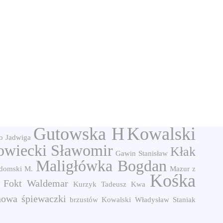
Gutowska H
Kowalski
o Jadwiga
owiecki Sławomir
Kłak
Gawin Stanisław
Maligłówka Bogdan
domski M.
Mazur z
Kośka
Fokt Waldemar
Kurzyk Tadeusz
Kwa
howa
śpiewaczki
brzustów
Kowalski Władysław
Staniak