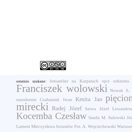
fotoatelier na Karpatach
ręce
orkiestra
ostatnio szukane:
Franciszek wolowski
Nowak S.
pięcio
Kmita Jan
narodzenie
Czabaniuk Iwan
mirecki
Radej Józef
Sarwa Józef
Lewandows
Kocemba Czesław
Sauda M.
Sulowski Jó
Lament Mieczysława
brzustów
Fot. A. Wojciechowski Warszaw