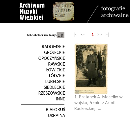
|< <<
1
>> >|
RADOMSKIE
GRÓJECKIE
OPOCZYŃSKIE
RAWSKIE
ŁOWICKIE
ŁÓDZKIE
LUBELSKIE
SIEDLECKIE
RZESZOWSKIE
1. Bratanek A. Macełko w
INNE
wojsku, żołnierz Armii
Radzieckiej, ...
BIAŁORUŚ
UKRAINA