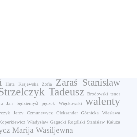
ń
Zaraś Stanisław
Huta
Krajewska Zofia
Strzelczyk Tadeusz
Brodowski
tenor
walenty
ra Jan
będziemyśl
pęczek
Więckowski
wczyk Jerzy
Czmunewycz Oleksander
Górnicka Wiesława
Koperkiewicz Władysław
Gagacki
Rogólski Stanisław
Kałuża
ycz Marija Wasiljewna