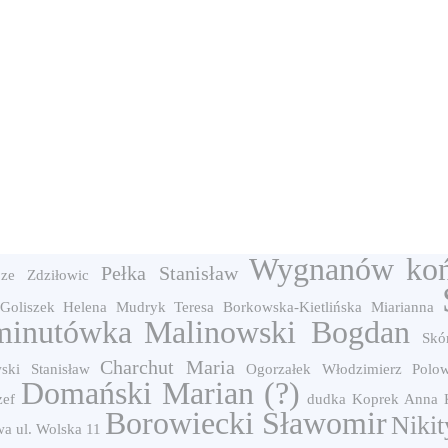
Wygnanów
ko
Pełka Stanisław
 ze Zdziłowic
Goliszek Helena
Mudryk Teresa
Borkowska-Kietlińska Miarianna
minutówka
Malinowski Bogdan
Skó
Charchut Maria
ki Stanisław
Ogorzałek Włodzimierz
Polo
Domański Marian (?)
zef
dudka
Koprek Anna
Borowiecki Sławomir
Nikit
a ul. Wolska 11