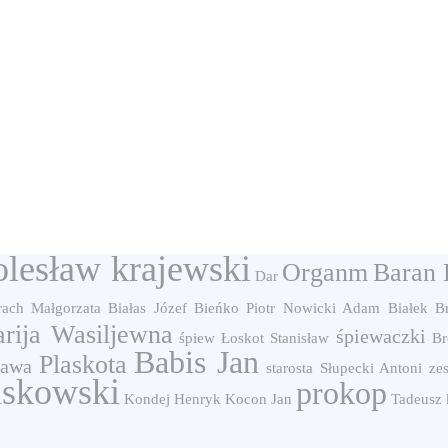
lesław krajewski
Organm
Baran 
Dar
ach Małgorzata
Białas Józef
Bieńko Piotr
Nowicki Adam
Białek B
rija Wasiljewna
śpiewaczki
śpiew
Łoskot Stanisław
Br
Babis Jan
Plaskota
ława
starosta
Słupecki Antoni
ze
askowski
prokop
Kondej Henryk
Kocon Jan
Tadeusz