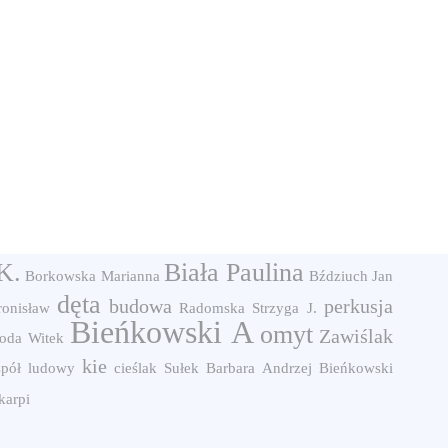
K.
Biała Paulina
Borkowska Marianna
Bździuch Jan
dęta
budowa
perkusja
ronisław
Radomska
Strzyga J.
Bieńkowski A
omyt
Zawiślak
oda Witek
kie
spół ludowy
cieślak
Sułek Barbara
Andrzej Bieńkowski
karpi