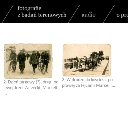
3. W drodze do kościoła, po
2. Dzień targowy (?), drugi od
prawej za lejcami Marceli ...
lewej Józef Zarzecki, Marceli
...