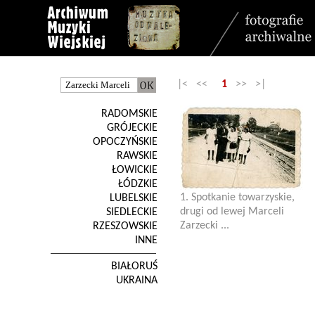
|< <<
1
>> >|
RADOMSKIE
GRÓJECKIE
OPOCZYŃSKIE
RAWSKIE
ŁOWICKIE
ŁÓDZKIE
1. Spotkanie towarzyskie,
LUBELSKIE
drugi od lewej Marceli
SIEDLECKIE
Zarzecki ...
RZESZOWSKIE
INNE
BIAŁORUŚ
UKRAINA