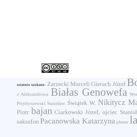
Bo
Zarzecki Marceli
Gierach Józef
ostatnio szukane:
Białas Genowefa
z Aleksandrowa
Wor
Nikitycz Ma
Świątek W.
Przybyszewski Stanisław
bajan
Piotr
Ciarkowski Józef, ojciec Stanis
l
Pacanowska Katarzyna
saksofon
plener