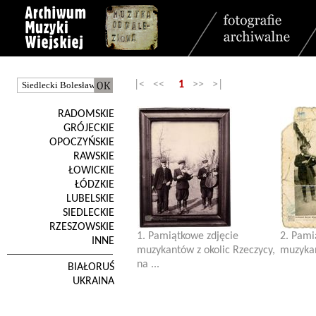
|< <<
1
>> >|
RADOMSKIE
GRÓJECKIE
OPOCZYŃSKIE
RAWSKIE
ŁOWICKIE
ŁÓDZKIE
LUBELSKIE
SIEDLECKIE
RZESZOWSKIE
1. Pamiątkowe zdjęcie
2. Pami
INNE
muzykantów z okolic Rzeczycy,
muzyka
na ...
BIAŁORUŚ
UKRAINA