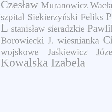
Czesław
Muranowicz Wacł
P
szpital
Siekierzyński Feliks
L
Pawli
stanisław
sieradzkie
C
Borowiecki J.
wiesnianka
wojskowe
Jaśkiewicz Józe
Kowalska Izabela