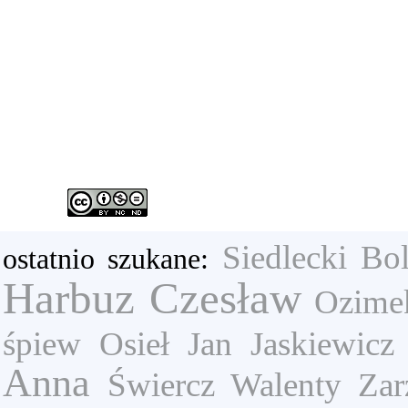
Siedlecki Bo
ostatnio szukane:
Harbuz Czesław
Ozimek
śpiew
Osieł Jan
Jaskiewicz
Anna
Świercz Walenty
Zar