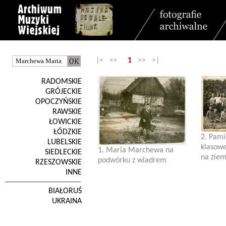
|< <<
1
>> >|
RADOMSKIE
GRÓJECKIE
OPOCZYŃSKIE
RAWSKIE
ŁOWICKIE
ŁÓDZKIE
2. Pami
LUBELSKIE
klasowe
1. Maria Marchewa na
SIEDLECKIE
na ziemi
podwórku z wiadrem
RZESZOWSKIE
INNE
BIAŁORUŚ
UKRAINA