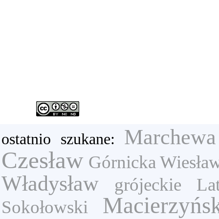
Marchewa
ostatnio szukane:
Czesław
Górnicka Wiesła
Władysław
grójeckie
La
Macierzyńs
Sokołowski