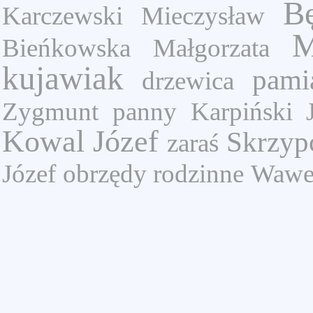
B
Karczewski Mieczysław
M
Bieńkowska Małgorzata
kujawiak
pami
drzewica
Zygmunt
panny
Karpiński 
Kowal Józef
Skrzyp
zaraś
Józef
obrzędy rodzinne
Wawe