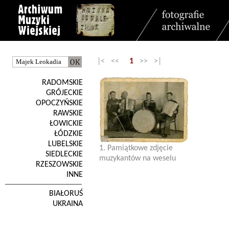
|< <<
1
>> >|
RADOMSKIE
GRÓJECKIE
OPOCZYŃSKIE
RAWSKIE
ŁOWICKIE
ŁÓDZKIE
LUBELSKIE
1. Pamiątkowe zdjęcie
SIEDLECKIE
muzykantów na weselu
RZESZOWSKIE
INNE
BIAŁORUŚ
UKRAINA