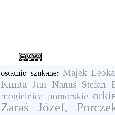
Majek Leoka
ostatnio szukane:
Kmita Jan
Nanuś Stefan
orki
mogielnica
pomorskie
Zaraś Józef, Porcze