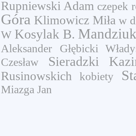
Rupniewski Adam
czepek
r
Góra
Klimowicz Miła
w d
Mandziuk
Kosylak B.
W
Aleksander
Głębicki Włady
Sieradzki Kazi
Czesław
St
Rusinowskich
kobiety
Miazga Jan