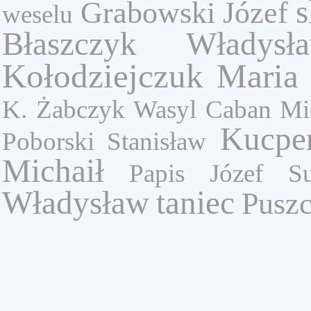
s
Grabowski Józef
weselu
Błaszczyk Władysł
Kołodziejczuk Maria
K.
Żabczyk Wasyl
Caban Mi
Kucpe
Poborski Stanisław
Michaił
Papis Józef
S
Władysław
taniec
Pusz