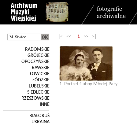
|< <<
1
>> >|
RADOMSKIE
GRÓJECKIE
OPOCZYŃSKIE
RAWSKIE
ŁOWICKIE
ŁÓDZKIE
1. Portret ślubny Młodej Pary
LUBELSKIE
SIEDLECKIE
RZESZOWSKIE
INNE
BIAŁORUŚ
UKRAINA