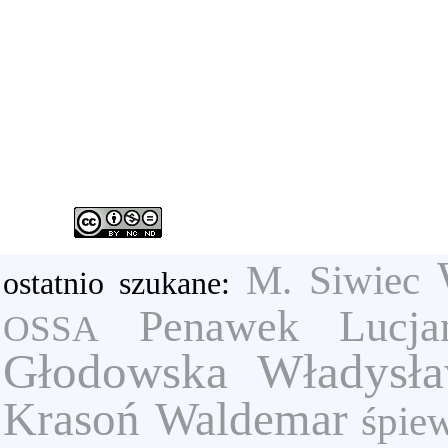
M. Siwiec
ostatnio szukane:
Penawek Lucja
OSSA
Głodowska Władysł
Krasoń Waldemar
śpie