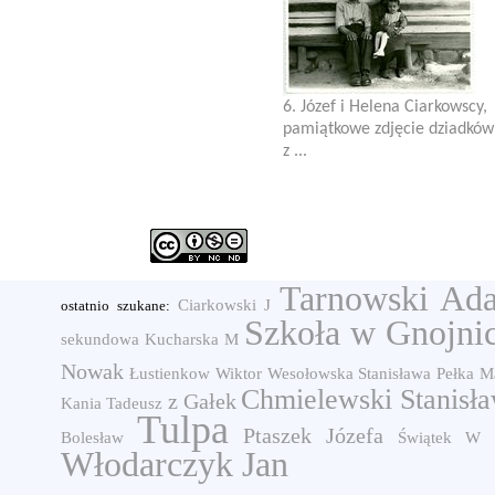
6. Józef i Helena Ciarkowscy,
pamiątkowe zdjęcie dziadków
z ...
Tarnowski Ad
Ciarkowski J
ostatnio szukane:
Szkoła w Gnojni
sekundowa
Kucharska M
Nowak
Łustienkow Wiktor
Wesołowska Stanisława
Pełka M
Chmielewski Stanisł
z Gałek
Kania Tadeusz
Tulpa
Ptaszek Józefa
Bolesław
Świątek W
Włodarczyk Jan