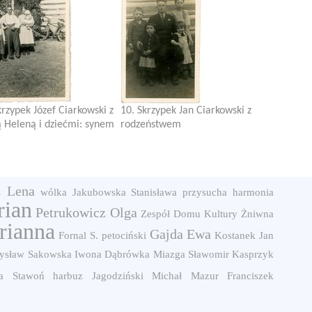
krzypek Józef Ciarkowski z
10. Skrzypek Jan Ciarkowski z
 Heleną i dziećmi: synem
rodzeństwem
z Lena
wólka
Jakubowska Stanisława
przysucha
harmonia
rian
Petrukowicz Olga
Zespół Domu Kultury
Żniwna
rianna
Gajda Ewa
Fornal S.
petociński
Kostanek Jan
dysław
Sakowska Iwona
Dąbrówka
Miazga Sławomir
Kasprzyk
a
Stawoń
harbuz
Jagodziński Michał
Mazur Franciszek