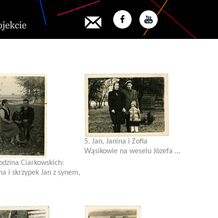
5. Jan, Janina i Zofia
Wąsikowie na weselu Józefa ...
odzina Ciarkowskich:
na i skrzypek Jan z synem,