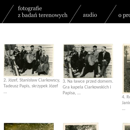
2. Józef, Stanisław Ciarkowscy,
3. Na ławce przed domem.
Tadeusz Papis, skrzypek Józef
Gra kapela Ciarkowskich i
...
Papisa, ...
4. R
Jani
...