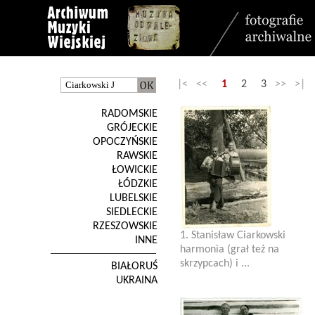
|< <<
1
2
3
>> >|
RADOMSKIE
GRÓJECKIE
OPOCZYŃSKIE
RAWSKIE
ŁOWICKIE
ŁÓDZKIE
LUBELSKIE
SIEDLECKIE
RZESZOWSKIE
1. Stanisław Ciarkowski
INNE
harmonia (grał też na
skrzypcach) i ...
BIAŁORUŚ
UKRAINA