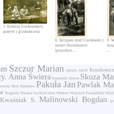
7. Rodzina Ciarkowskich,
powrót z grzybobrania
8. Skrzypek Józef Ciarkowski z
9. S
synem Stanisławem
żoną
(przyszłym ...
...
Szczur Marian
am
Kozołowic
Jakutis Adolf
cy. Anna Świera
Skuza Ma
Karpiński Zenon
Pakuła Jan
Pawlak Ma
arzena
Słoń Stanisław
aw
Rogulski Wacław
keybord
dom
Wildner Wojciech
Fondaliński Wła
Malinowski Bogdan
Kwaśniak S.
pr