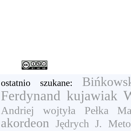
Bińkows
ostatnio szukane:
W
Ferdynand
kujawiak
Andriej
wojtyła
Pełka Ma
akordeon
Jędrych J.
Meto