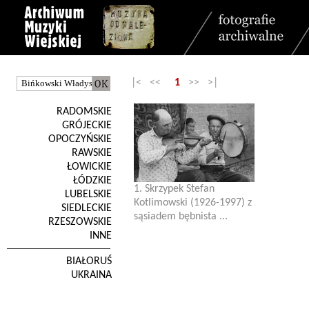
|< <<
1
>> >|
RADOMSKIE
GRÓJECKIE
OPOCZYŃSKIE
RAWSKIE
ŁOWICKIE
ŁÓDZKIE
1. Skrzypek Stefan
LUBELSKIE
Kotlimowski (1926-1997) z
SIEDLECKIE
sąsiadem bębnista ...
RZESZOWSKIE
INNE
BIAŁORUŚ
UKRAINA