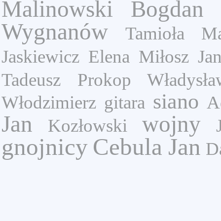
Malinowski Bogdan
Wygnanów
Tamioła Ma
Jaskiewicz Elena
Miłosz Jan
Tadeusz
Prokop Władysła
siano
Włodzimierz
gitara
A
Jan
wojny
Kozłowski
gnojnicy
Cebula Jan
D