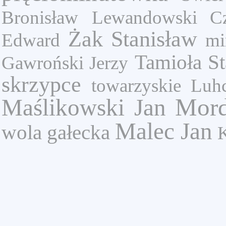
Bronisław
Lewandowski Cz
Żak Stanisław
Edward
mi
Tamioła St
Gawroński Jerzy
skrzypce
towarzyskie
Luh
Mord
Maślikowski Jan
Malec Jan
wola gałecka
K