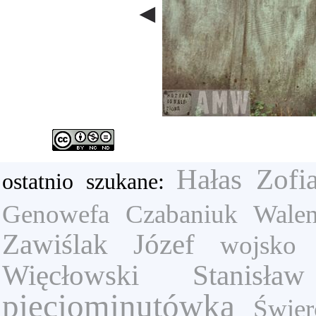
Hałas Zofi
ostatnio szukane:
Genowefa
Czabaniuk Walen
Zawiślak Józef
wojsko
Więcłowski Stanisław
pięciominutówka
Świer