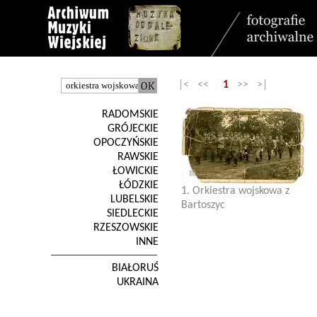
|< <<
1
>> >|
RADOMSKIE
GRÓJECKIE
OPOCZYŃSKIE
RAWSKIE
ŁOWICKIE
ŁÓDZKIE
1. Orkiestra wojskowa z
LUBELSKIE
Bartoszyc
SIEDLECKIE
RZESZOWSKIE
INNE
BIAŁORUŚ
UKRAINA