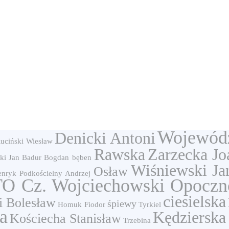
Wojewód
Denicki Antoni
uciński Wiesław
Rawska
Zarzecka Jo
ki Jan
Badur Bogdan
bęben
Wiśniewski Ja
Osław
enryk
Podkościelny Andrzej
O Cz. Wojciechowski Opoczn
ciesielska
i Bolesław
śpiewy
Homuk Fiodor
Tyrkiel
a
Kędzierska 
Kościecha Stanisław
Trzebina