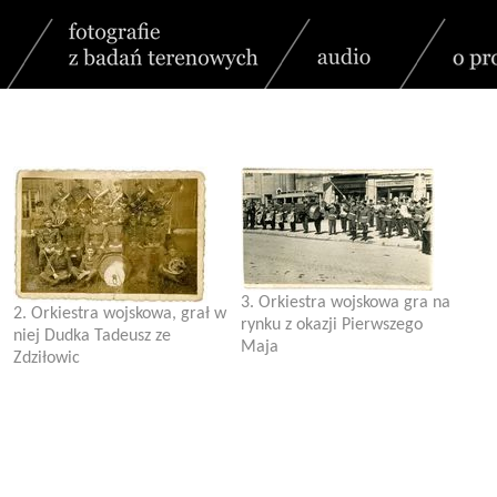
3. Orkiestra wojskowa gra na
2. Orkiestra wojskowa, grał w
rynku z okazji Pierwszego
niej Dudka Tadeusz ze
Maja
Zdziłowic