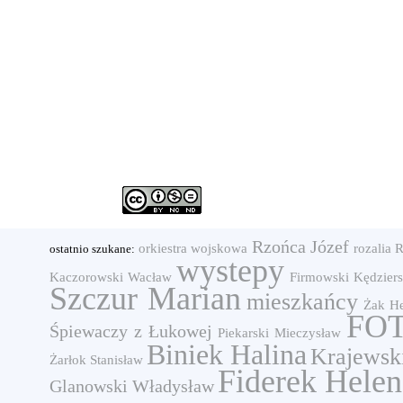
Rzońca Józef
orkiestra wojskowa
rozalia
R
ostatnio szukane:
wystepy
Kaczorowski Wacław
Firmowski
Kędziers
Szczur Marian
mieszkańcy
Żak H
FOT
Śpiewaczy z Łukowej
Piekarski Mieczysław
Biniek Halina
Krajewsk
Żarłok Stanisław
Fiderek Helen
Glanowski Władysław