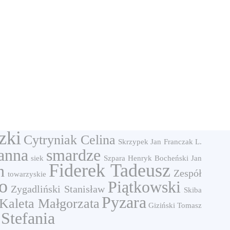
zki
Cytryniak Celina
Skrzypek Jan
Franczak L.
anna
smardze
siek
Szpara Henryk
Bocheński Jan
Fiderek Tadeusz
n
Zespół
towarzyskie
o
Piątkowski
Zygadliński Stanisław
Skiba
Pyzara
Kaleta Małgorzata
Giziński Tomasz
Stefania