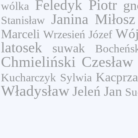
Feledyk Piotr
gn
wólka
Janina Miłosz
Stanisław
Wój
Marceli
Wrzesień Józef
latosek
suwak
Bocheńs
Chmieliński Czesław
Kacprza
Kucharczyk Sylwia
Władysław
Jeleń Jan
Su