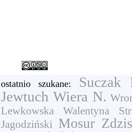
Suczak 
ostatnio szukane:
Jewtuch Wiera N.
Wron
Lewkowska Walentyna
St
Mosur Zdzi
Jagodziński