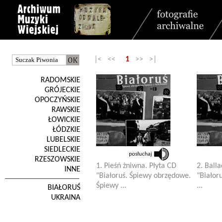
|< <<
1
>> >|
RADOMSKIE
GRÓJECKIE
OPOCZYŃSKIE
RAWSKIE
ŁOWICKIE
ŁÓDZKIE
LUBELSKIE
SIEDLECKIE
RZESZOWSKIE
1. Pieśń żniwna. Płyta CD
2. Ball
INNE
"Białoruś. Śpiewy obrzędowe.
"Białor
Śpiewy ...
...
BIAŁORUŚ
UKRAINA