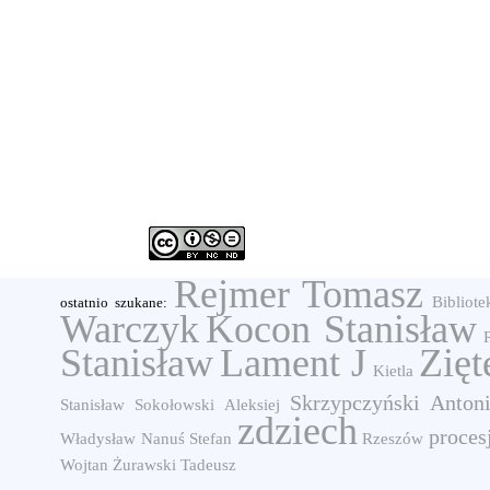
Rejmer Tomasz
Bibliote
ostatnio szukane:
Warczyk
Kocon Stanisław
P
Stanisław
Lament J
Zięt
Kietla
Skrzypczyński Anton
Stanisław
Sokołowski Aleksiej
zdziech
proces
Władysław
Nanuś Stefan
Rzeszów
Wojtan
Żurawski Tadeusz