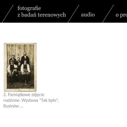
2. Pamiątkowe zdjęcie
rodzinne. Wystawa "Tak było",
Rusinów ...