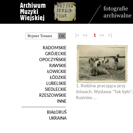
|< <<
1
>> >|
RADOMSKIE
GRÓJECKIE
OPOCZYŃSKIE
RAWSKIE
ŁOWICKIE
ŁÓDZKIE
LUBELSKIE
1. Rodzina pracująca przy
SIEDLECKIE
żniwach. Wystawa "Tak było",
RZESZOWSKIE
Rusinów ...
INNE
BIAŁORUŚ
UKRAINA