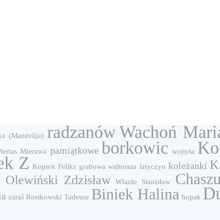
radzanów
Wachoń Mari
ka (Manżelija)
borkowic
Ko
pamiątkowe
iertas
Mierzwa
wojtyła
ek Z
K
koleżanki
Koprek Feliks
grabowa
waltornia
latyczyn
Chaszu
Olewiński Zdzisław
i
Wlazło Stanisław
D
Biniek Halina
ja
zaraś
Rostkowski Tadeusz
hopak