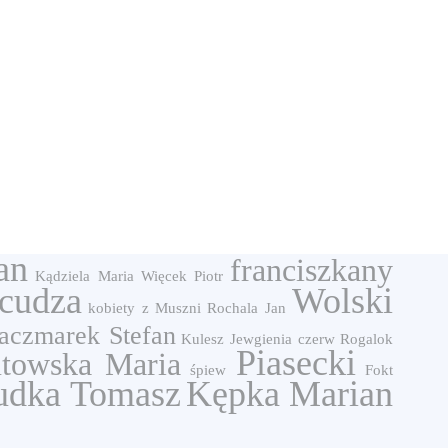
an
franciszkany
Kądziela Maria
Więcek Piotr
cudza
Wolski
kobiety z Muszni
Rochala Jan
aczmarek Stefan
Kulesz Jewgienia
czerw
Rogalok
Piasecki
towska Maria
śpiew
Fokt
udka Tomasz
Kępka Marian